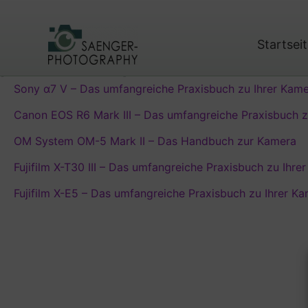
Zum
Inhalt
springen
Startsei
Start
Testseite
[smartslider3 slider=“3″]
Sony α7 V – Das umfangreiche Praxisbuch zu Ihrer Kam
Canon EOS R6 Mark III – Das umfangreiche Praxisbuch z
OM System OM-5 Mark II – Das Handbuch zur Kamera
Fujifilm X-T30 III – Das umfangreiche Praxisbuch zu Ihre
Fujifilm X-E5 – Das umfangreiche Praxisbuch zu Ihrer K