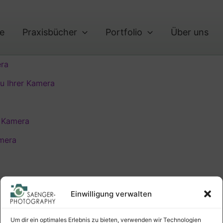
te
Praxisbücher
Portfolio
Über uns
era
u Ihrer Kamera
r Kamera
amera
Einwilligung verwalten
Um dir ein optimales Erlebnis zu bieten, verwenden wir Technologien