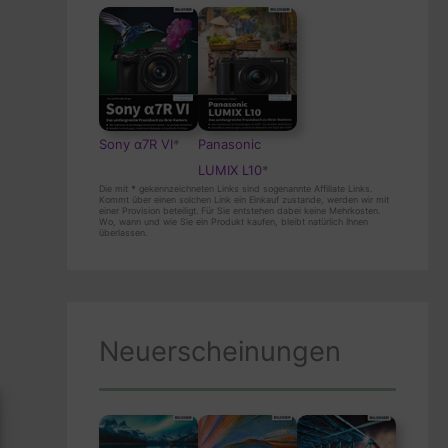
Sony α7R VI
*
Panasonic
LUMIX L10
*
Die mit
*
gekennzeichneten Links sind sogenannte Affiliate Links.
Kommt über einen solchen Link ein Einkauf zustande, werden wir mit
einer Provision beteiligt. Für Sie entstehen dabei keine Mehrkosten.
Wo, wann und wie Sie ein Produkt kaufen, bleibt natürlich Ihnen
überlassen.
Neuerscheinungen