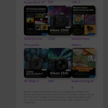
Z5II
OM-3
PowerShot V1
Smartphone-
Z50II
Masterclass
Fotografie
Makro
R5 Mark II
Z6III
Makrofotografi
e
Die mit
*
gekennzeichneten Links sind sogenannte Affiliate Links.
Kommt über einen solchen Link ein Einkauf zustande, werden wir mit
einer Provision beteiligt. Für Sie entstehen dabei keine Mehrkosten.
Wo, wann und wie Sie ein Produkt kaufen, bleibt natürlich Ihnen
überlassen.