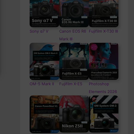
Sony α7 V
Canon EOS R6
Fujifilm X-T30 III
Mark III
OM-5
Mark II
Fujifilm X-E5
Photoshop
Elements 2026