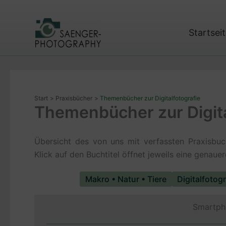
Zum
Inhalt
springen
Startsei
Start
Praxisbücher
Themenbücher zur Digitalfotografie
Themenbücher zur Digita
Übersicht des von uns mit verfassten Praxis
Klick auf den Buchtitel öffnet jeweils eine genau
Makro • Natur • Tiere
Digitalfotogr
Smartph