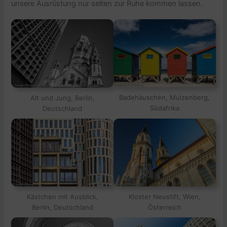
unsere Ausrüstung nur selten zur Ruhe kommen lassen.
Badehäuschen, Muizenberg,
Alt und Jung, Berlin,
Südafrika
Deutschland
Kästchen mit Ausblick,
Kloster Neustift, Wien,
Berlin, Deutschland
Österreich