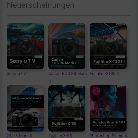
Neuerscheinungen
Sony α7 V
Canon EOS R6 Mark
Fujifilm X-T30 III
III
OM-5
Mark II
Fujifilm X-E5
Photoshop Elements