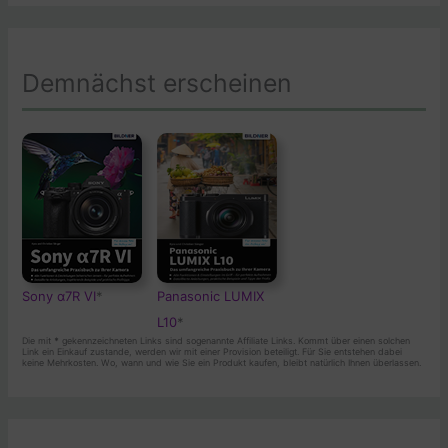
Demnächst erscheinen
Sony α7R VI
*
Panasonic LUMIX
L10
*
Die mit
*
gekennzeichneten Links sind sogenannte Affiliate Links. Kommt über einen solchen
Link ein Einkauf zustande, werden wir mit einer Provision beteiligt. Für Sie entstehen dabei
keine Mehrkosten. Wo, wann und wie Sie ein Produkt kaufen, bleibt natürlich Ihnen überlassen.