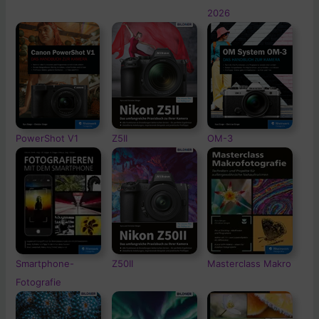
2026
PowerShot V1
Z5II
OM-3
Smartphone-
Z50II
Masterclass Makro
Fotografie