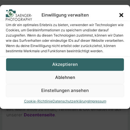
Einwilligung verwalten
Workshops
Um dir ein optimales Erlebnis zu bieten, verwenden wir Technologien wie
Cookies, um Geräteinformationen zu speichern und/oder darauf
zuzugreifen. Wenn du diesen Technologien zustimmst, können wir Daten
wie das Surfverhalten oder eindeutige IDs auf dieser Website verarbeiten.
Auch 2026 werden wir in Zusammenarbeit mit
Wenn du deine Einwillligung nicht erteilst oder zurückziehst, können
Artistravel
wieder einen einwöchigen Workshop zum
bestimmte Merkmale und Funktionen beeinträchtigt werden.
Thema Makrofotografie halten.
Akzeptieren
Ablehnen
Berchtesgadender Land
Mo., 27.07. – Fr., 31.07.2026
Einstellungen ansehen
Erkundet zusammen mit uns die Welt der kleinen Dinge
Cookie-Richtlinie
Datenschutzerklärung
Impressum
und fangt faszinierende Details in einzigartigen Bildern
ein. Mehr Infos zu Inhalt, Terminen & Co. erhaltet ihr auf
unserer
Dozentenseite
.