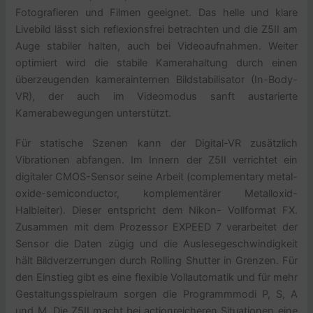
Fotografieren und Filmen geeignet. Das helle und klare
Livebild lässt sich reflexionsfrei betrachten und die Z5II am
Auge stabiler halten, auch bei Videoaufnahmen. Weiter
optimiert wird die stabile Kamerahaltung durch einen
überzeugenden kamerainternen Bildstabilisator (In-Body-
VR), der auch im Videomodus sanft austarierte
Kamerabewegungen unterstützt.
Für statische Szenen kann der Digital-VR zusätzlich
Vibrationen abfangen. Im Innern der Z5II verrichtet ein
digitaler CMOS-Sensor seine Arbeit (complementary metal-
oxide-semiconductor, komplementärer Metalloxid-
Halbleiter). Dieser entspricht dem Nikon- Vollformat FX.
Zusammen mit dem Prozessor EXPEED 7 verarbeitet der
Sensor die Daten zügig und die Auslesegeschwindigkeit
hält Bildverzerrungen durch Rolling Shutter in Grenzen. Für
den Einstieg gibt es eine flexible Vollautomatik und für mehr
Gestaltungsspielraum sorgen die Programmmodi P, S, A
und M. Die Z5II macht bei actionreicheren Situationen eine