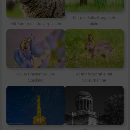
Mit der Belichtungszeit
Mit Serien nichts verpassen
spielen
Focus Bracketing und
Actionfotografie mit
Stacking
Voraufnahme