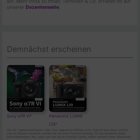
ein. Mehr Infos zu Inhalt, Terminen & Co. erhaltet ihr auf
unserer
Dozentenseite
.
Demnächst erscheinen
Sony α7R VI
*
Panasonic LUMIX
L10
*
Die mit
*
gekennzeichneten Links sind sogenannte Affiliate Links. Kommt über einen solchen
Link ein Einkauf zustande, werden wir mit einer Provision beteiligt. Für Sie entstehen dabei
keine Mehrkosten. Wo, wann und wie Sie ein Produkt kaufen, bleibt natürlich Ihnen überlassen.