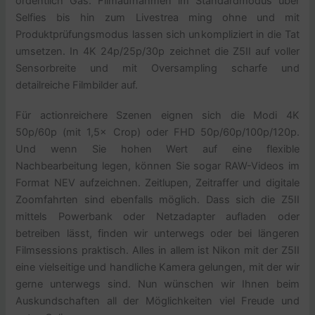
ordentlich Gas. Filmaufnahmen im Standardmodus über
Selfies bis hin zum Livestrea ming ohne und mit
Produktprüfungsmodus lassen sich unkompliziert in die Tat
umsetzen. In 4K 24p/25p/30p zeichnet die Z5II auf voller
Sensorbreite und mit Oversampling scharfe und
detailreiche Filmbilder auf.
Für actionreichere Szenen eignen sich die Modi 4K
50p/60p (mit 1,5× Crop) oder FHD 50p/60p/100p/120p.
Und wenn Sie hohen Wert auf eine flexible
Nachbearbeitung legen, können Sie sogar RAW-Videos im
Format NEV aufzeichnen. Zeitlupen, Zeitraffer und digitale
Zoomfahrten sind ebenfalls möglich. Dass sich die Z5II
mittels Powerbank oder Netzadapter aufladen oder
betreiben lässt, finden wir unterwegs oder bei längeren
Filmsessions praktisch. Alles in allem ist Nikon mit der Z5II
eine vielseitige und handliche Kamera gelungen, mit der wir
gerne unterwegs sind. Nun wünschen wir Ihnen beim
Auskundschaften all der Möglichkeiten viel Freude und