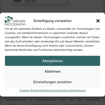
Einwilligung verwalten
Das 3D-Tracking zusammen mit der KI-unterstützten
Um dir ein optimales Erlebnis zu bieten, verwenden wir Technologien wie
Erkennung von Personen, Tieren, Vögeln sowie Fahr- und
Cookies, um Geräteinformationen zu speichern und/oder darauf
zuzugreifen. Wenn du diesen Technologien zustimmst, können wir Daten
Flugzeugen hält Ihre Motive sicher im Fokus. Die
wie das Surfverhalten oder eindeutige IDs auf dieser Website verarbeiten.
Motiverkennung funktioniert sogar, wenn mit dem
Wenn du deine Einwillligung nicht erteilst oder zurückziehst, können
manuellen Fokus scharf gestellt wird. Für die individuelle
bestimmte Merkmale und Funktionen beeinträchtigt werden.
Bildwirkung sorgen die umfangreichen Bildstile (Picture
Akzeptieren
Control), die Sie selbst weiter anpassen können. Spannend
sind auch die aus der Nikon Imaging Cloud downloadbaren
Ablehnen
Cloud-Picture-Control-Konfigurationen.
Einstellungen ansehen
Intervallaufnahmen, Fokusverlagerungen für das Focus
Stacking, Pixelverlagerungen für High-Resolution-Fotos,
Cookie-Richtlinie
Datenschutzerklärung
Impressum
Mehrfachbelichtungen etc. lassen viel Raum für
Experimente. Im Videomodus gibt die Z5II ebenfalls