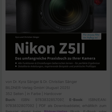
von Dr. Kyra Sänger & Dr. Christian Sänger
BILDNER-Verlag GmbH (August 2025)
352 Seiten
|
in Farbe
| Hardcover
Buch
: ISBN: 9783832857097,
E-Book
: ISBN/EAN:
9783832807092 | PDF als Downloaddatei, erhältlich zum
Beispiel direkt beim
Bildner-Verlag
(Buch, E-Book oder