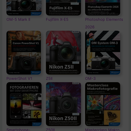
OM-5
Mark II
Fujifilm X-E5
Photoshop Elements
2026
PowerShot V1
Z5II
OM-3
Smartphone-
Z50II
Masterclass Makro