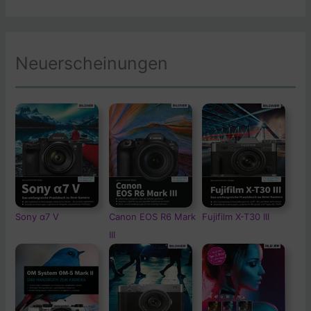
Neuerscheinungen
Sony α7 V
Canon EOS R6 Mark
Fujifilm X-T30 III
III