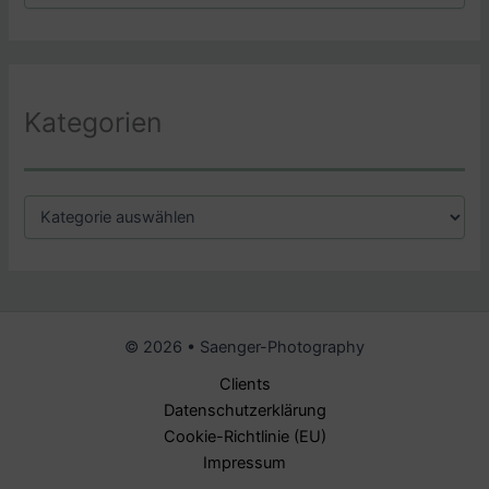
c
h
i
v
Kategorien
K
a
t
e
g
o
r
© 2026 • Saenger-Photography
i
e
Clients
n
Datenschutzerklärung
Cookie-Richtlinie (EU)
Impressum