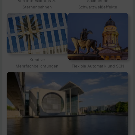
Von Intervallfotos zu
Spannende
Sternenbahnen
Schwarzweißeffekte
Kreative
Mehrfachbelichtungen
Flexible Automatik und SCN