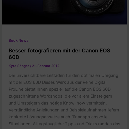
Book News
Besser fotografieren mit der Canon EOS
60D
Kyra Sänger
/
21. Februar 2012
Der unverzichtbare Leitfaden für den optimalen Umgang
mit der EOS 60D Dieses Werk aus der Reihe Digital
ProLine bietet Ihnen speziell auf die Canon EOS 60D
zugeschnittene Workshops, die vor allem Einsteigern
und Umsteigern das nötige Know-how vermitteln.
Verständliche Anleitungen und Beispielaufnahmen liefern
konkrete Lösungsansätze auch für anspruchsvolle
Situationen. Alltagstaugliche Tipps und Tricks runden das