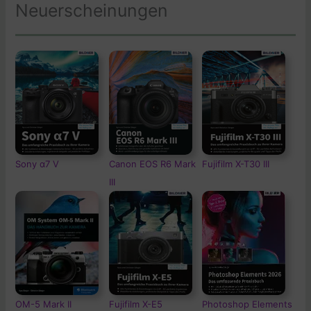
Neuerscheinungen
Sony α7 V
Canon EOS R6 Mark
Fujifilm X-T30 III
III
OM-5
Mark II
Fujifilm X-E5
Photoshop Elements