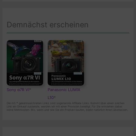
Demnächst erscheinen
Sony α7R VI
*
Panasonic LUMIX
L10
*
Die mit
*
gekennzeichneten Links sind sogenannte Affiliate Links. Kommt über einen solchen
Link ein Einkauf zustande, werden wir mit einer Provision beteiligt. Für Sie entstehen dabei
keine Mehrkosten. Wo, wann und wie Sie ein Produkt kaufen, bleibt natürlich Ihnen überlassen.