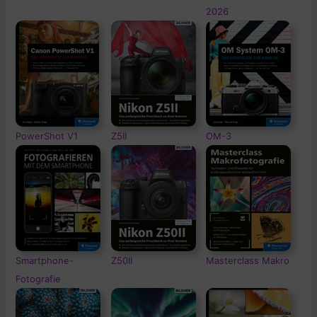
2026
PowerShot V1
Z5II
OM-3
Smartphone-
Z50II
Masterclass Makro
Fotografie