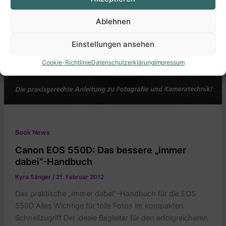
Ablehnen
Einstellungen ansehen
Cookie-Richtlinie
Datenschutzerklärung
Impressum
Book News
Canon EOS 550D: Das bessere „immer
dabei“-Handbuch
Kyra Sänger
/
21. Februar 2012
Das praktische „Immer dabei“-Handbuch für die EOS
550D Alles Wichtige für tolle Fotos im kompakten
Schnellzugriff Der ideale Begleiter für den erfolgreicheren