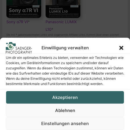
Sony α7R VI
*
Panasonic LUMIX
L10
*
Die mit
*
gekennzeichneten Links sind sogenannte Affiliate Links. Kommt über einen solchen
Link ein Einkauf zustande, werden wir mit einer Provision beteiligt. Für Sie entstehen dabei
keine Mehrkosten. Wo, wann und wie Sie ein Produkt kaufen, bleibt natürlich Ihnen überlassen.
Einwilligung verwalten
Um dir ein optimales Erlebnis zu bieten, verwenden wir Technologien wie
Cookies, um Geräteinformationen zu speichern und/oder darauf
zuzugreifen. Wenn du diesen Technologien zustimmst, können wir Daten
Neuerscheinungen
wie das Surfverhalten oder eindeutige IDs auf dieser Website verarbeiten.
Wenn du deine Einwillligung nicht erteilst oder zurückziehst, können
bestimmte Merkmale und Funktionen beeinträchtigt werden.
Akzeptieren
Ablehnen
Einstellungen ansehen