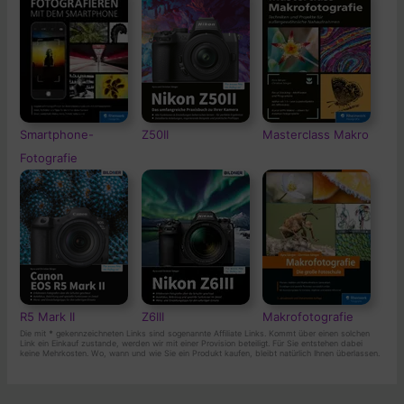
Smartphone-
Z50II
Masterclass Makro
Fotografie
R5 Mark II
Z6III
Makrofotografie
Die mit
*
gekennzeichneten Links sind sogenannte Affiliate Links. Kommt über einen solchen
Link ein Einkauf zustande, werden wir mit einer Provision beteiligt. Für Sie entstehen dabei
keine Mehrkosten. Wo, wann und wie Sie ein Produkt kaufen, bleibt natürlich Ihnen überlassen.