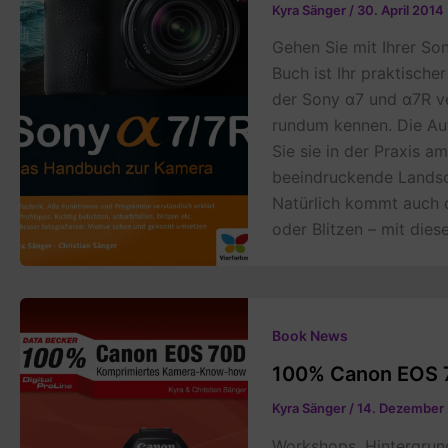
Kyra Sänger
/
30. April 2014
Gehen Sie mit Ihrer So
Buch ist Ihr praktische
der Sony α7 und α7R ve
rundum kennen. Die Aut
Sie sie in der Praxis 
beeindruckende Lands
Natürlich kommt auch d
oder Blitzen – mit dies
Book News
100% Canon EOS 
Kyra Sänger
/
14. Dezember
Workshops, Hintergrun