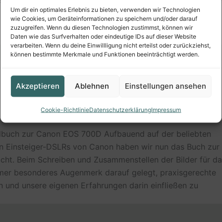
legenden Fototechniken und Kamerafunktionen fließen dabe
Um dir ein optimales Erlebnis zu bieten, verwenden wir Technologien
wie Cookies, um Geräteinformationen zu speichern und/oder darauf
zuzugreifen. Wenn du diesen Technologien zustimmst, können wir
Daten wie das Surfverhalten oder eindeutige IDs auf dieser Website
verarbeiten. Wenn du deine Einwillligung nicht erteilst oder zurückziehst,
können bestimmte Merkmale und Funktionen beeinträchtigt werden.
Akzeptieren
Ablehnen
Einstellungen ansehen
 Das große Kamerahandbuch
Cookie-Richtlinie
Datenschutzerklärung
Impressum
buch zur Canon EOS 700D Aufbauend auf der beliebten
n Einsteiger-DSLRs von Canon haben wir nun das Buch zur
ht. Beim Schreiben und Zusammenstellen der Bilder für d
mer besonderes Augenmerk darauf gelegt, praxisgerechte
 und unsere eigenen Erfahrungen darin einfließen zu