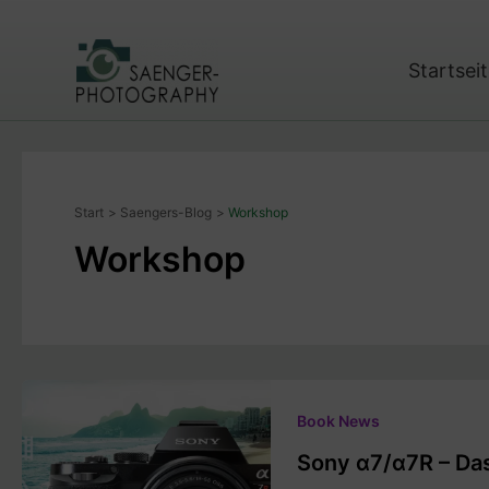
Zum
Inhalt
springen
Startsei
Start
Saengers-Blog
Workshop
Workshop
Book News
Sony α7/α7R – Da