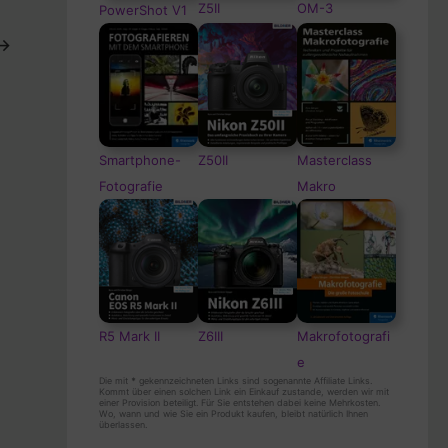
Z5II
OM-3
PowerShot V1
→
Smartphone-
Z50II
Masterclass
Fotografie
Makro
R5 Mark II
Z6III
Makrofotografi
e
Die mit
*
gekennzeichneten Links sind sogenannte Affiliate Links.
Kommt über einen solchen Link ein Einkauf zustande, werden wir mit
einer Provision beteiligt. Für Sie entstehen dabei keine Mehrkosten.
Wo, wann und wie Sie ein Produkt kaufen, bleibt natürlich Ihnen
überlassen.