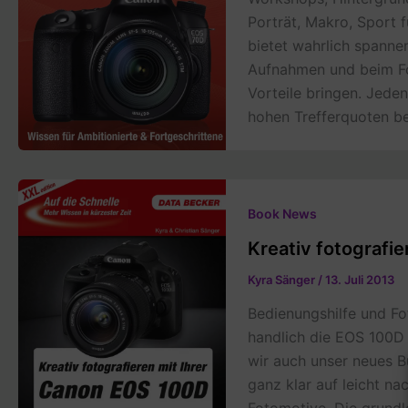
Porträt, Makro, Sport
bietet wahrlich spanne
Aufnahmen und beim Fo
Vorteile bringen. Jede
hohen Trefferquoten be
Book News
Kreativ fotografi
Kyra Sänger
/
13. Juli 2013
Bedienungshilfe und Fo
handlich die EOS 100D 
wir auch unser neues B
ganz klar auf leicht na