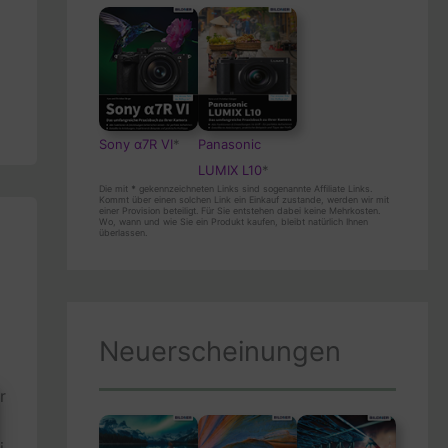
Sony α7R VI
*
Panasonic
LUMIX L10
*
Die mit
*
gekennzeichneten Links sind sogenannte Affiliate Links.
Kommt über einen solchen Link ein Einkauf zustande, werden wir mit
einer Provision beteiligt. Für Sie entstehen dabei keine Mehrkosten.
Wo, wann und wie Sie ein Produkt kaufen, bleibt natürlich Ihnen
überlassen.
Neuerscheinungen
r