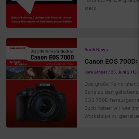
Fotomotive. Die grund
stets
Book News
Canon EOS 700D:
Kyra Sänger
/
25. Juni 2013
Das große Kamerahand
Serie zu den gehobene
EOS 700D herausgebrac
Buch haben wir wie im
Workshops zu gestalten