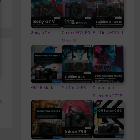
i
Sony α7 V
Canon EOS R6
Fujifilm X-T30 III
Mark III
OM-5
Mark II
Fujifilm X-E5
Photoshop
Elements 2026
as