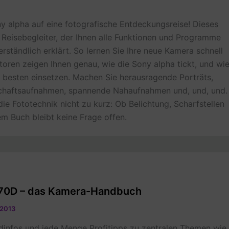
ny alpha auf eine fotografische Entdeckungsreise! Dieses
r Reisebegleiter, der Ihnen alle Funktionen und Programme
rständlich erklärt. So lernen Sie Ihre neue Kamera schnell
oren zeigen Ihnen genau, wie die Sony alpha tickt, und wi
am besten einsetzen. Machen Sie herausragende Porträts,
chaftsaufnahmen, spannende Nahaufnahmen und, und, und.
ie Fototechnik nicht zu kurz: Ob Belichtung, Scharfstellen
em Buch bleibt keine Frage offen.
70D – das Kamera-Handbuch
 2013
dinfos und jede Menge Profitipps zu zentralen Themen wie