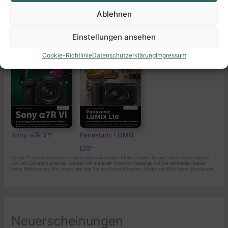
Ablehnen
Demnächst erscheinen
Einstellungen ansehen
Cookie-Richtlinie
Datenschutzerklärung
Impressum
Sony α7R VI
*
Panasonic LUMIX
L10
*
Die mit
*
gekennzeichneten Links sind sogenannte Affiliate Links. Kommt über einen solchen
Link ein Einkauf zustande, werden wir mit einer Provision beteiligt. Für Sie entstehen dabei
keine Mehrkosten. Wo, wann und wie Sie ein Produkt kaufen, bleibt natürlich Ihnen überlassen.
Neuerscheinungen