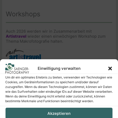
Workshops
Auch 2026 werden wir in Zusammenarbeit mit
Artistravel
wieder einen einwöchigen Workshop zum
Thema Makrofotografie halten.
Berchtesgadender Land
Einwilligung verwalten
Mo., 27.07. – Fr., 31.07.2026
Um dir ein optimales Erlebnis zu bieten, verwenden wir Technologien wie
Erkundet zusammen mit uns die Welt der kleinen Dinge
Cookies, um Geräteinformationen zu speichern und/oder darauf
und fangt faszinierende Details in einzigartigen Bildern
zuzugreifen. Wenn du diesen Technologien zustimmst, können wir Daten
ein. Mehr Infos zu Inhalt, Terminen & Co. erhaltet ihr auf
wie das Surfverhalten oder eindeutige IDs auf dieser Website verarbeiten.
unserer
Dozentenseite
.
Wenn du deine Einwillligung nicht erteilst oder zurückziehst, können
bestimmte Merkmale und Funktionen beeinträchtigt werden.
Akzeptieren