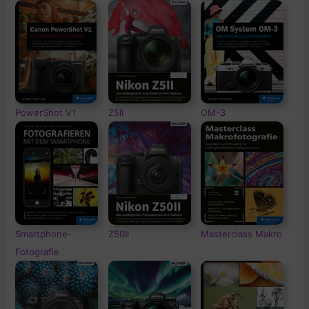
PowerShot V1
Z5II
OM-3
Smartphone-
Z50II
Masterclass Makro
Fotografie