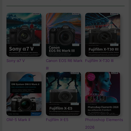
Sony α7 V
Canon EOS R6 Mark
Fujifilm X-T30 III
III
OM-5
Mark II
Fujifilm X-E5
Photoshop Elements
2026