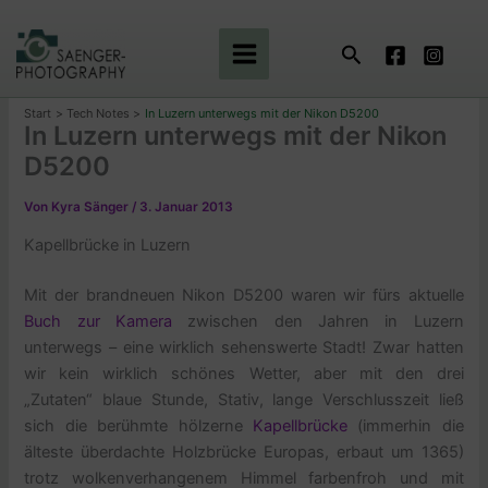
Zum
Inhalt
Suchen
springen
Start
Tech Notes
In Luzern unterwegs mit der Nikon D5200
In Luzern unterwegs mit der Nikon
D5200
Von
Kyra Sänger
/
3. Januar 2013
Kapellbrücke in Luzern
Mit der brandneuen Nikon D5200 waren wir fürs aktuelle
Buch zur Kamera
zwischen den Jahren in Luzern
unterwegs – eine wirklich sehenswerte Stadt! Zwar hatten
wir kein wirklich schönes Wetter, aber mit den drei
„Zutaten“ blaue Stunde, Stativ, lange Verschlusszeit ließ
sich die berühmte hölzerne
Kapellbrücke
(immerhin die
älteste überdachte Holzbrücke Europas, erbaut um 1365)
trotz wolkenverhangenem Himmel farbenfroh und mit