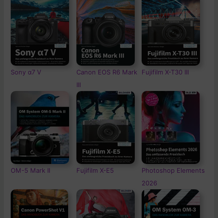
Sony α7 V
Canon EOS R6 Mark
Fujifilm X-T30 III
III
OM-5
Mark II
Fujifilm X-E5
Photoshop Elements
2026