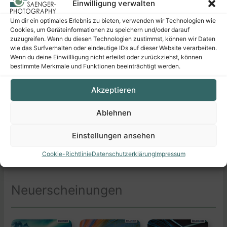
Einwilligung verwalten
Um dir ein optimales Erlebnis zu bieten, verwenden wir Technologien wie
Cookies, um Geräteinformationen zu speichern und/oder darauf
zuzugreifen. Wenn du diesen Technologien zustimmst, können wir Daten
wie das Surfverhalten oder eindeutige IDs auf dieser Website verarbeiten.
Wenn du deine Einwillligung nicht erteilst oder zurückziehst, können
bestimmte Merkmale und Funktionen beeinträchtigt werden.
Akzeptieren
Sony α7R VI
*
Panasonic LUMIX
Ablehnen
L10
*
Die mit
*
gekennzeichneten Links sind sogenannte Affiliate Links. Kommt über einen solchen
Link ein Einkauf zustande, werden wir mit einer Provision beteiligt. Für Sie entstehen dabei
Einstellungen ansehen
keine Mehrkosten. Wo, wann und wie Sie ein Produkt kaufen, bleibt natürlich Ihnen überlassen.
Cookie-Richtlinie
Datenschutzerklärung
Impressum
Neuerscheinungen