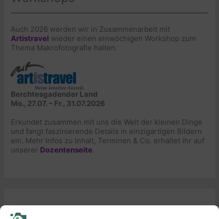
Auch 2026 werden wir in Zusammenarbeit mit
Artistravel
wieder einen einwöchigen Workshop zum
Thema Makrofotografie halten.
Berchtesgadender Land
Mo., 27.07. – Fr., 31.07.2026
Erkundet zusammen mit uns die Welt der kleinen Dinge
und fangt faszinierende Details in einzigartigen Bildern
ein. Mehr Infos zu Inhalt, Terminen & Co. erhaltet ihr auf
unserer
Dozentenseite
.
Demnächst erscheinen