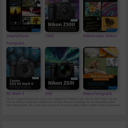
Smartphone-
Z50II
Masterclass Makro
Fotografie
R5 Mark II
Z6III
Makrofotografie
Die mit
*
gekennzeichneten Links sind sogenannte Affiliate Links. Kommt über einen solchen
Link ein Einkauf zustande, werden wir mit einer Provision beteiligt. Für Sie entstehen dabei
keine Mehrkosten. Wo, wann und wie Sie ein Produkt kaufen, bleibt natürlich Ihnen überlassen.