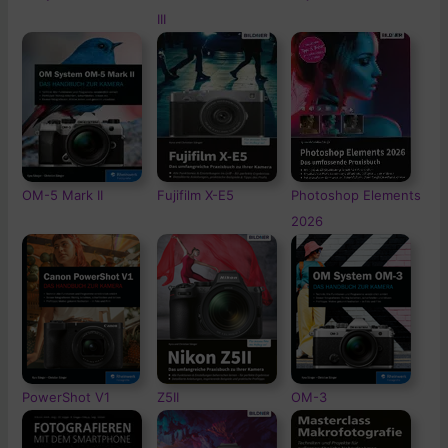
III
OM-5
Mark II
Fujifilm X-E5
Photoshop Elements
2026
PowerShot V1
Z5II
OM-3