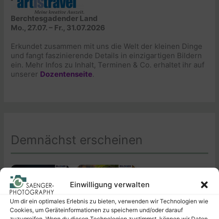
Berchtesgadender Land
Mo., 27.07. – Fr., 31.07.2026
Erkundet zusammen mit uns die Welt der kleinen Dinge
und fangt faszinierende Details in einzigartigen Bildern
ein. Mehr Infos zu Inhalt, Terminen & Co. erhaltet ihr auf
unserer
Dozentenseite
.
Demnächst erscheinen
Einwilligung verwalten
Um dir ein optimales Erlebnis zu bieten, verwenden wir Technologien wie
Cookies, um Geräteinformationen zu speichern und/oder darauf
zuzugreifen. Wenn du diesen Technologien zustimmst, können wir Daten