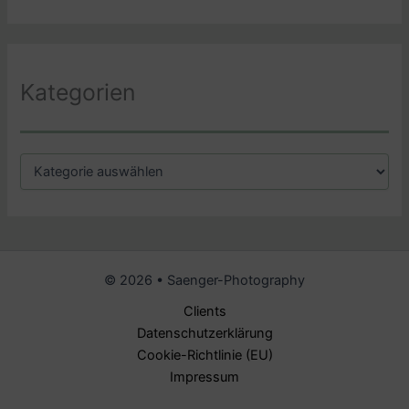
c
h
i
v
Kategorien
K
a
t
e
g
o
r
© 2026 • Saenger-Photography
i
e
Clients
n
Datenschutzerklärung
Cookie-Richtlinie (EU)
Impressum