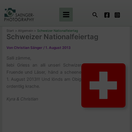
Zum
Inhalt
Suchen
springen
Start
Allgemein
Schweizer Nationalfeiertag
Schweizer Nationalfeiertag
Von
Christian Sänger
/
1. August 2013
Salli zämme,
liebi Griess an alli unseri Schwizer
Fruende und Läser, händ a scheene
1. August 2013!!! Und lönds am Obig
ordentlig krache.
Kyra & Christian