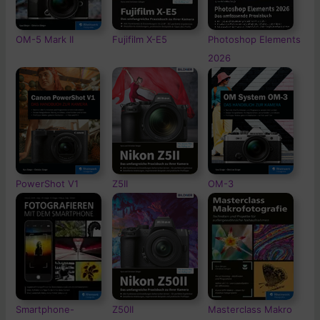
OM-5
Mark II
Fujifilm X-E5
Photoshop Elements
2026
PowerShot V1
Z5II
OM-3
Smartphone-
Z50II
Masterclass Makro