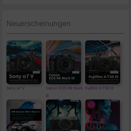
Neuerscheinungen
Sony α7 V
Canon EOS R6 Mark
Fujifilm X-T30 III
III