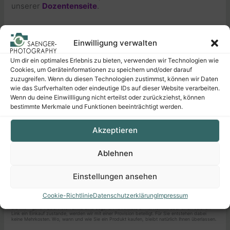
unserer
Dozentenseite
.
Einwilligung verwalten
Um dir ein optimales Erlebnis zu bieten, verwenden wir Technologien wie
Cookies, um Geräteinformationen zu speichern und/oder darauf
Demnächst erscheinen
zuzugreifen. Wenn du diesen Technologien zustimmst, können wir Daten
wie das Surfverhalten oder eindeutige IDs auf dieser Website verarbeiten.
Wenn du deine Einwillligung nicht erteilst oder zurückziehst, können
bestimmte Merkmale und Funktionen beeinträchtigt werden.
Akzeptieren
Ablehnen
Einstellungen ansehen
Sony α7R VI
*
Panasonic LUMIX
Cookie-Richtlinie
Datenschutzerklärung
Impressum
L10
*
Die mit
*
gekennzeichneten Links sind sogenannte Affiliate Links. Kommt über einen solchen
Link ein Einkauf zustande, werden wir mit einer Provision beteiligt. Für Sie entstehen dabei
keine Mehrkosten. Wo, wann und wie Sie ein Produkt kaufen, bleibt natürlich Ihnen überlassen.