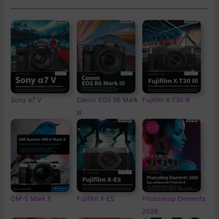
Sony α7 V
Canon EOS R6 Mark
Fujifilm X-T30 III
III
OM-5
Mark II
Fujifilm X-E5
Photoshop Elements
2026