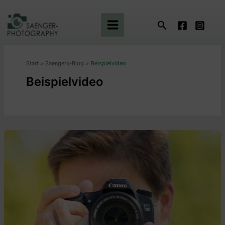
Zum
Inhalt
Suchen
springen
Start
Saengers-Blog
Beispielvideo
Beispielvideo