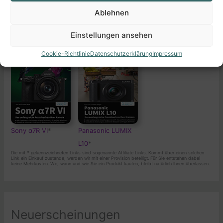
Ablehnen
Demnächst erscheinen
Einstellungen ansehen
Cookie-Richtlinie
Datenschutzerklärung
Impressum
Sony α7R VI
*
Panasonic LUMIX
L10
*
Die mit
*
gekennzeichneten Links sind sogenannte Affiliate Links. Kommt über einen solchen
Link ein Einkauf zustande, werden wir mit einer Provision beteiligt. Für Sie entstehen dabei
keine Mehrkosten. Wo, wann und wie Sie ein Produkt kaufen, bleibt natürlich Ihnen überlassen.
Neuerscheinungen