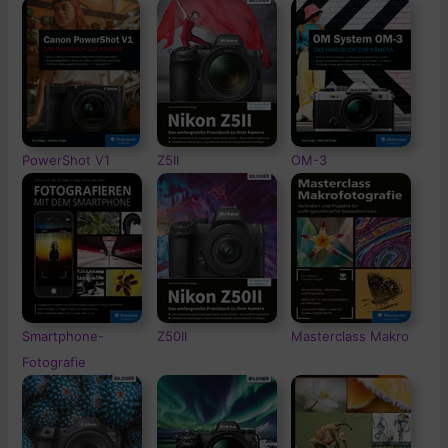
PowerShot V1
Z5II
OM-3
Smartphone-
Z50II
Masterclass Makro
Fotografie