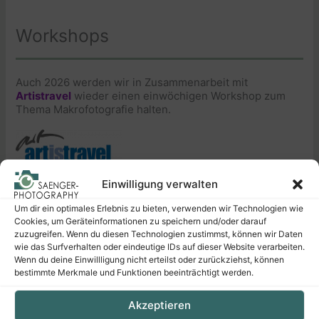
Workshops
Auch 2026 werden wir in Zusammenarbeit mit
Artistravel
wieder einen einwöchigen Workshop zum
Thema Makrofotografie halten.
Berchtesgadender Land
Einwilligung verwalten
Mo., 27.07. – Fr., 31.07.2026
Um dir ein optimales Erlebnis zu bieten, verwenden wir Technologien wie
Erkundet zusammen mit uns die Welt der kleinen Dinge
Cookies, um Geräteinformationen zu speichern und/oder darauf
und fangt faszinierende Details in einzigartigen Bildern
zuzugreifen. Wenn du diesen Technologien zustimmst, können wir Daten
ein. Mehr Infos zu Inhalt, Terminen & Co. erhaltet ihr auf
wie das Surfverhalten oder eindeutige IDs auf dieser Website verarbeiten.
unserer
Dozentenseite
.
Wenn du deine Einwillligung nicht erteilst oder zurückziehst, können
bestimmte Merkmale und Funktionen beeinträchtigt werden.
Akzeptieren