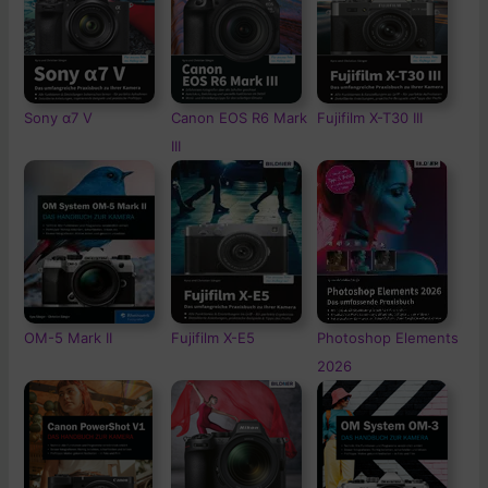
Sony α7 V
Canon EOS R6 Mark
Fujifilm X-T30 III
III
OM-5
Mark II
Fujifilm X-E5
Photoshop Elements
2026