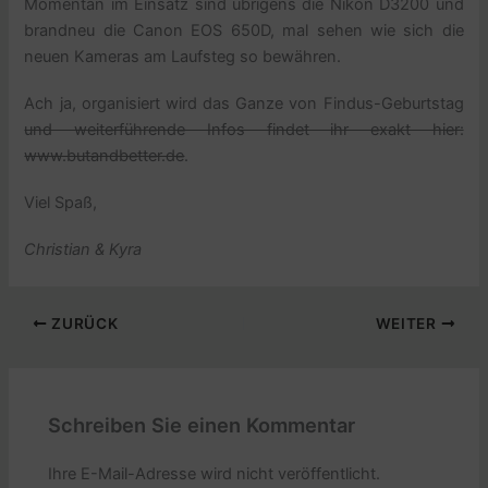
Momentan im Einsatz sind übrigens die Nikon D3200 und
brandneu die Canon EOS 650D, mal sehen wie sich die
neuen Kameras am Laufsteg so bewähren.
Ach ja, organisiert wird das Ganze von Findus-Geburtstag
und weiterführende Infos findet ihr exakt hier:
www.butandbetter.de
.
Viel Spaß,
Christian & Kyra
ZURÜCK
WEITER
Schreiben Sie einen Kommentar
Ihre E-Mail-Adresse wird nicht veröffentlicht.