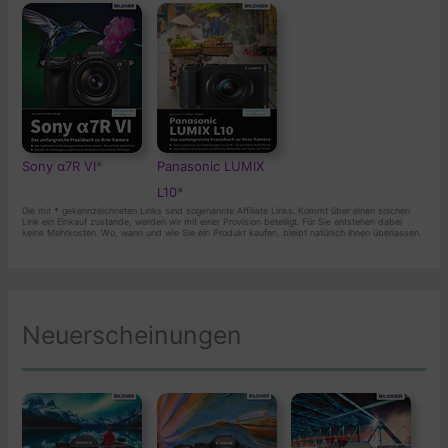
Sony α7R VI
*
Panasonic LUMIX
L10
*
Die mit
*
gekennzeichneten Links sind sogenannte Affiliate Links. Kommt über einen solchen
Link ein Einkauf zustande, werden wir mit einer Provision beteiligt. Für Sie entstehen dabei
keine Mehrkosten. Wo, wann und wie Sie ein Produkt kaufen, bleibt natürlich Ihnen überlassen.
Neuerscheinungen