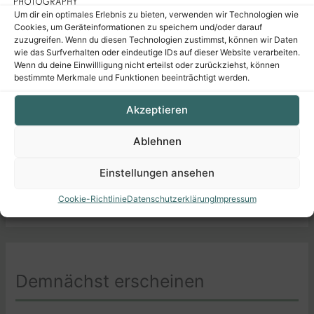
Auch 2026 werden wir in Zusammenarbeit mit
Um dir ein optimales Erlebnis zu bieten, verwenden wir Technologien wie
Artistravel
wieder einen einwöchigen Workshop zum
Cookies, um Geräteinformationen zu speichern und/oder darauf
Thema Makrofotografie halten.
zuzugreifen. Wenn du diesen Technologien zustimmst, können wir Daten
wie das Surfverhalten oder eindeutige IDs auf dieser Website verarbeiten.
Wenn du deine Einwillligung nicht erteilst oder zurückziehst, können
bestimmte Merkmale und Funktionen beeinträchtigt werden.
Berchtesgadender Land
Akzeptieren
Mo., 27.07. – Fr., 31.07.2026
Ablehnen
Erkundet zusammen mit uns die Welt der kleinen Dinge
und fangt faszinierende Details in einzigartigen Bildern
Einstellungen ansehen
ein. Mehr Infos zu Inhalt, Terminen & Co. erhaltet ihr auf
unserer
Dozentenseite
.
Cookie-Richtlinie
Datenschutzerklärung
Impressum
Demnächst erscheinen