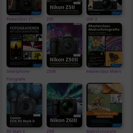
PowerShot V1
Z5II
OM-3
Smartphone-
Z50II
Masterclass Makro
Fotografie
R5 Mark II
Z6III
Makrofotografie