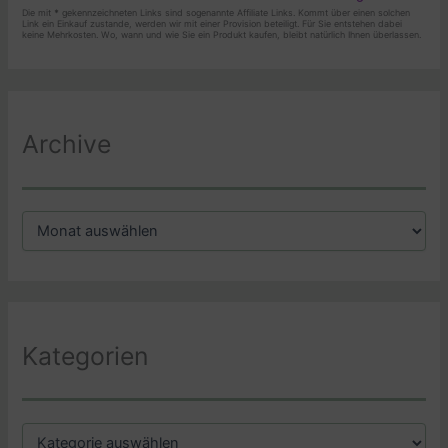
Die mit
*
gekennzeichneten Links sind sogenannte Affiliate Links. Kommt über einen solchen
Link ein Einkauf zustande, werden wir mit einer Provision beteiligt. Für Sie entstehen dabei
keine Mehrkosten. Wo, wann und wie Sie ein Produkt kaufen, bleibt natürlich Ihnen überlassen.
Archive
A
r
c
h
i
v
Kategorien
K