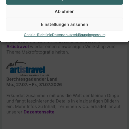
Ablehnen
Workshops
Einstellungen ansehen
Cookie-Richtlinie
Datenschutzerklärung
Impressum
Auch 2026 werden wir in Zusammenarbeit mit
Artistravel
wieder einen einwöchigen Workshop zum
Thema Makrofotografie halten.
Berchtesgadender Land
Mo., 27.07. – Fr., 31.07.2026
Erkundet zusammen mit uns die Welt der kleinen Dinge
und fangt faszinierende Details in einzigartigen Bildern
ein. Mehr Infos zu Inhalt, Terminen & Co. erhaltet ihr auf
unserer
Dozentenseite
.