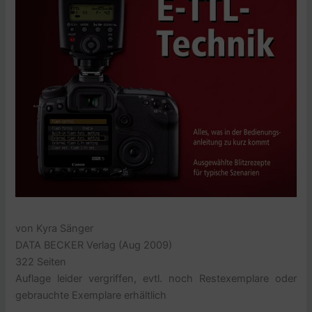
von Kyra Sänger
DATA BECKER Verlag (Aug 2009)
322 Seiten
Auflage leider vergriffen, evtl. noch Restexemplare oder
gebrauchte Exemplare erhältlich