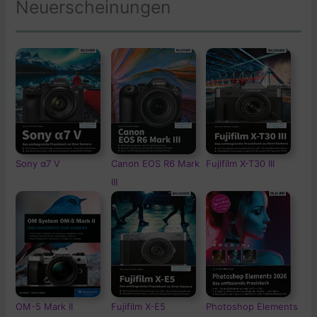
Neuerscheinungen
Sony α7 V
Canon EOS R6 Mark
Fujifilm X-T30 III
III
OM-5
Mark II
Fujifilm X-E5
Photoshop Elements