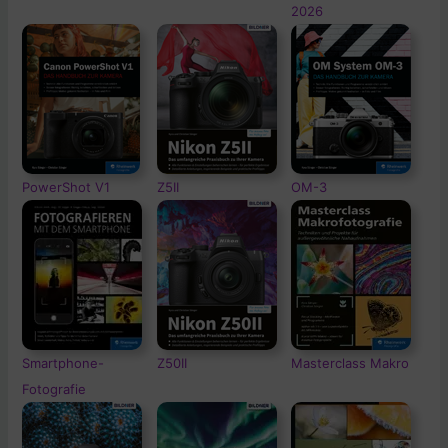
2026
PowerShot V1
Z5II
OM-3
Smartphone-
Z50II
Masterclass Makro
Fotografie