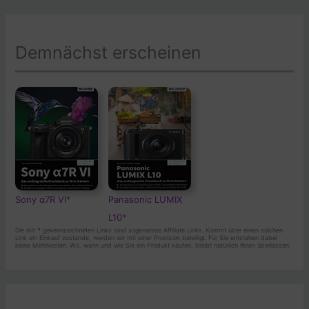
Demnächst erscheinen
Sony α7R VI
*
Panasonic LUMIX
L10
*
Die mit
*
gekennzeichneten Links sind sogenannte Affiliate Links. Kommt über einen solchen
Link ein Einkauf zustande, werden wir mit einer Provision beteiligt. Für Sie entstehen dabei
keine Mehrkosten. Wo, wann und wie Sie ein Produkt kaufen, bleibt natürlich Ihnen überlassen.