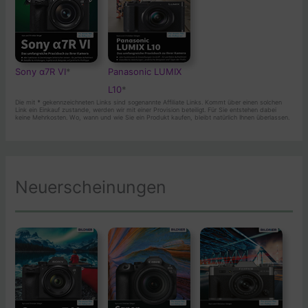
Sony α7R VI
*
Panasonic LUMIX
L10
*
Die mit
*
gekennzeichneten Links sind sogenannte Affiliate Links. Kommt über einen solchen
Link ein Einkauf zustande, werden wir mit einer Provision beteiligt. Für Sie entstehen dabei
keine Mehrkosten. Wo, wann und wie Sie ein Produkt kaufen, bleibt natürlich Ihnen überlassen.
Neuerscheinungen