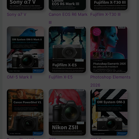
Sony α7 V
Canon EOS R6 Mark
Fujifilm X-T30 III
III
OM-5
Mark II
Fujifilm X-E5
Photoshop Elements
2026