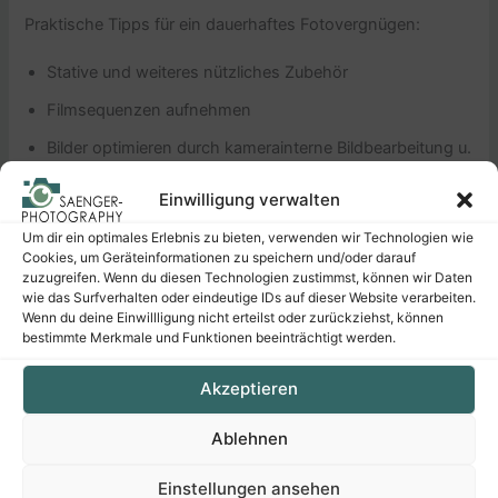
Praktische Tipps für ein dauerhaftes Fotovergnügen:
Stative und weiteres nützliches Zubehör
Filmsequenzen aufnehmen
Bilder optimieren durch kamerainterne Bildbearbeitung u.
v. m.
Einwilligung verwalten
Um dir ein optimales Erlebnis zu bieten, verwenden wir Technologien wie
Cookies, um Geräteinformationen zu speichern und/oder darauf
ZURÜCK
WEITER
zuzugreifen. Wenn du diesen Technologien zustimmst, können wir Daten
wie das Surfverhalten oder eindeutige IDs auf dieser Website verarbeiten.
Wenn du deine Einwillligung nicht erteilst oder zurückziehst, können
bestimmte Merkmale und Funktionen beeinträchtigt werden.
Schreiben Sie einen Kommentar
Akzeptieren
Ihre E-Mail-Adresse wird nicht veröffentlicht.
Ablehnen
Erforderliche Felder sind mit
*
markiert
Einstellungen ansehen
Hier