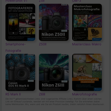
PowerShot V1
Z5II
OM-3
Smartphone-
Z50II
Masterclass Makro
Fotografie
R5 Mark II
Z6III
Makrofotografie
Die mit
*
gekennzeichneten Links sind sogenannte Affiliate Links. Kommt über einen solchen
Link ein Einkauf zustande, werden wir mit einer Provision beteiligt. Für Sie entstehen dabei
keine Mehrkosten. Wo, wann und wie Sie ein Produkt kaufen, bleibt natürlich Ihnen überlassen.