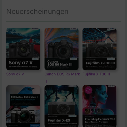
Neuerscheinungen
Sony α7 V
Canon EOS R6 Mark
Fujifilm X-T30 III
III