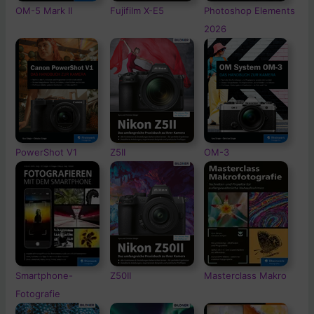
OM-5
Mark II
Fujifilm X-E5
Photoshop Elements
2026
PowerShot V1
Z5II
OM-3
Smartphone-
Z50II
Masterclass Makro
Fotografie