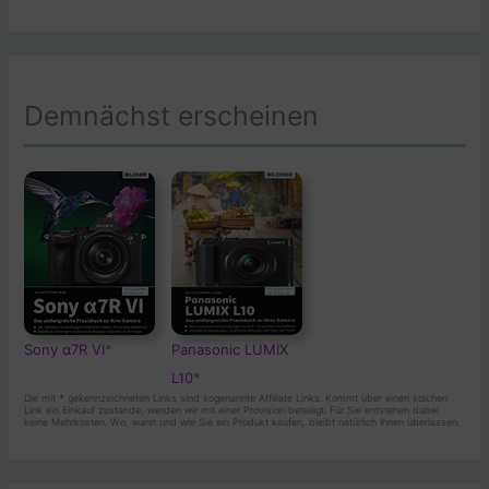
Demnächst erscheinen
Sony α7R VI
*
Panasonic LUMIX
L10
*
Die mit
*
gekennzeichneten Links sind sogenannte Affiliate Links. Kommt über einen solchen
Link ein Einkauf zustande, werden wir mit einer Provision beteiligt. Für Sie entstehen dabei
keine Mehrkosten. Wo, wann und wie Sie ein Produkt kaufen, bleibt natürlich Ihnen überlassen.