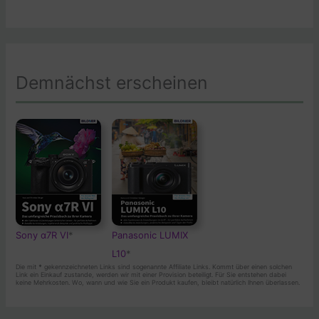
Demnächst erscheinen
Sony α7R VI
*
Panasonic LUMIX
L10
*
Die mit
*
gekennzeichneten Links sind sogenannte Affiliate Links. Kommt über einen solchen
Link ein Einkauf zustande, werden wir mit einer Provision beteiligt. Für Sie entstehen dabei
keine Mehrkosten. Wo, wann und wie Sie ein Produkt kaufen, bleibt natürlich Ihnen überlassen.