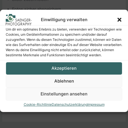
Fotos sicher abspeichern
die wichtigsten Schritte der RAW-Entwicklung u.v.m.
Einwilligung verwalten
Um dir ein optimales Erlebnis zu bieten, verwenden wir Technologien wie
Optimale Ablage und Präsentation:
Cookies, um Geräteinformationen zu speichern und/oder darauf
zuzugreifen. Wenn du diesen Technologien zustimmst, können wir Daten
Mit dem Organizer Ordnung schaffen
wie das Surfverhalten oder eindeutige IDs auf dieser Website verarbeiten.
Wenn du deine Einwillligung nicht erteilst oder zurückziehst, können
Fotoalben anlegen
bestimmte Merkmale und Funktionen beeinträchtigt werden.
direkte Verknüpfung mit Facebook
Akzeptieren
Präsentation über Web-Galerien
Ablehnen
Fotobücher
Diashows & Co.
Einstellungen ansehen
Kalender, Grußkarten und Bildbände auf dem eigenen
Cookie-Richtlinie
Datenschutzerklärung
Impressum
Drucker ausdrucken u.v.m.