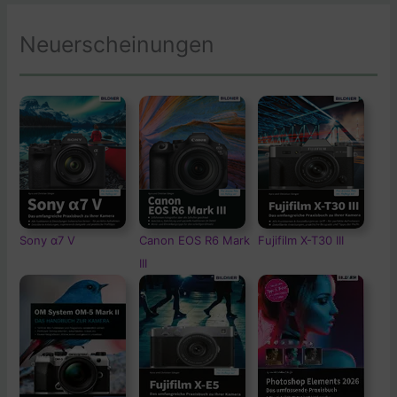
Neuerscheinungen
Sony α7 V
Canon EOS R6 Mark
Fujifilm X-T30 III
III