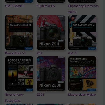
OM-5
Mark II
Fujifilm X-E5
Photoshop Elements
2026
PowerShot V1
Z5II
OM-3
Smartphone-
Z50II
Masterclass Makro
Fotografie