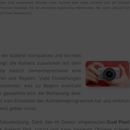
inks sind sogenannte Affiliate Links. Kommt über einen solchen Link ein Einkauf
Provision beteiligt. Für Sie entstehen dabei keine Mehrkosten. Wo, wann und wie Sie
ich Ihnen überlassen.)
ein äußerst kompaktes und leichtes
ingt die Kamera zusammen mit dem
dy besitzt dementsprechend eine
n und Reglern. Viele Einstellungen
nommen, was zu Beginn eventuell
 gestaltete sich die Bedienung aber
d zum Einstellen der Aufnahmeprogramme hat uns wirklich
Menü gehen muss.
ofokusleistung. Dank des im Sensor eingebauten
Dual Pixel
r
äußerst flink scharf und kann bewegte Objekte schnell