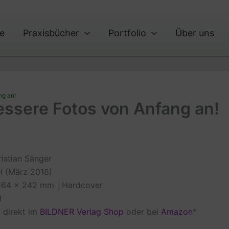
te
Praxisbücher
Portfolio
Über uns
ng an!
ssere Fotos von Anfang an!
istian Sänger
 (März 2018)
 164 x 242 mm | Hardcover
1
l direkt im
BILDNER Verlag Shop
oder bei
Amazon
*