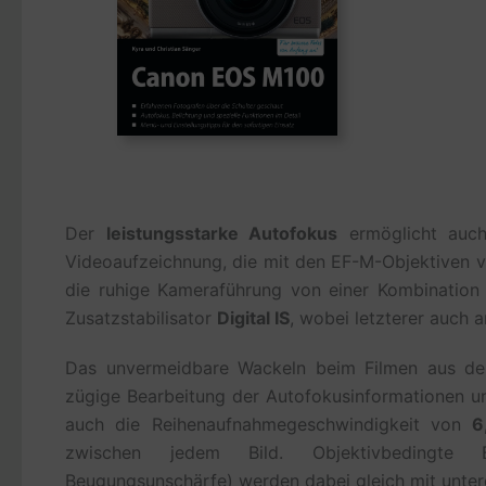
Der
leistungsstarke Autofokus
ermöglicht auc
Videoaufzeichnung, die mit den EF-M-Objektiven v
die ruhige Kameraführung von einer Kombination
Zusatzstabilisator
Digital IS
, wobei letzterer auch a
Das unvermeidbare Wackeln beim Filmen aus der 
zügige Bearbeitung der Autofokusinformationen u
auch die Reihenaufnahmegeschwindigkeit von
6
zwischen jedem Bild. Objektivbedingte Bil
Beugungsunschärfe) werden dabei gleich mit unter