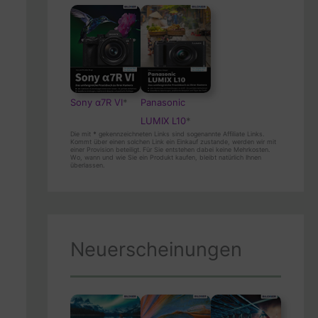
Sony α7R VI
*
Panasonic
LUMIX L10
*
Die mit
*
gekennzeichneten Links sind sogenannte Affiliate Links.
Kommt über einen solchen Link ein Einkauf zustande, werden wir mit
einer Provision beteiligt. Für Sie entstehen dabei keine Mehrkosten.
Wo, wann und wie Sie ein Produkt kaufen, bleibt natürlich Ihnen
überlassen.
Neuerscheinungen