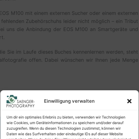
ie EOS M100 mit einem externen Sucher oder einem externen
s fehlenden Zubehörschuhs leider nicht möglich – ein Tribut
bei uns die Anbindung der EOS M100 an Smartgeräte und
rt.
ie Sie im Laufe dieses Buches kennenlernen werden, steht
alfotografie offen. Dabei wünschen wir Ihnen jede Menge
Einwilligung verwalten
Um dir ein optimales Erlebnis zu bieten, verwenden wir Technologien
wie Cookies, um Geräteinformationen zu speichern und/oder darauf
zuzugreifen. Wenn du diesen Technologien zustimmst, können wir
Daten wie das Surfverhalten oder eindeutige IDs auf dieser Website