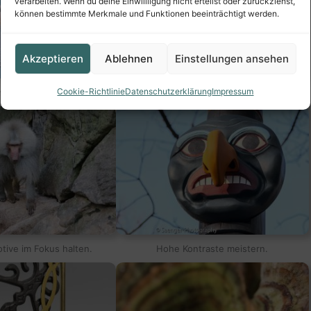
verarbeiten. Wenn du deine Einwillligung nicht erteilst oder zurückziehst,
können bestimmte Merkmale und Funktionen beeinträchtigt werden.
Akzeptieren
Ablehnen
Einstellungen ansehen
Cookie-Richtlinie
Datenschutzerklärung
Impressum
ren bei wenig Licht.
Den perfekten Moment einfangen.
ive im Fokus halten.
Hohe Kontraste meistern.