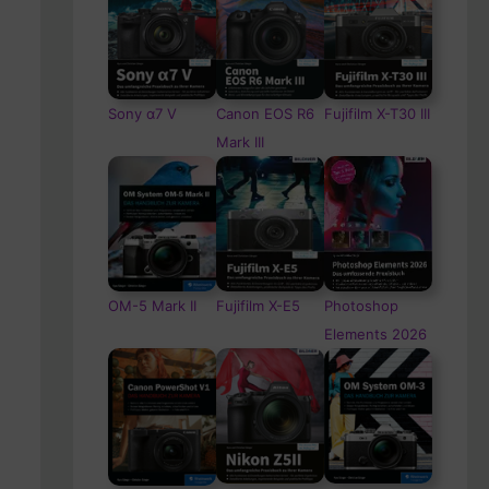
Sony α7 V
Canon EOS R6
Fujifilm X-T30 III
Mark III
OM-5
Mark II
Fujifilm X-E5
Photoshop
Elements 2026