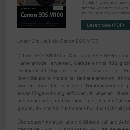
(Die mit * gekennzeichneten L
zustande, werden wir mit einer 
ein Produkt kaufen, bleibt natürl
Leseprobe (PDF)
Unser Blick auf die Canon EOS M100
Mit der EOS M100 hat Canon die EOS M-Serie um 
Kameramodell erweitert. Gerade einmal
432 g
br
15-45mm-Kit-Objektiv auf die Waage. Der Bo
überschaubare Anzahl an Bedienelementen, Knöpfe
werden über den sensitiven
Touchscreen
vorge
etwas Eingewöhnung erfordert. In unseren Händen
angenehm zügig und bequem. Lediglich ein Wahlra
gefehlt, da man hierfür immer über das (Schnell-)
Überzeugen konnten uns die Bildqualität und Aut
CMOS AF
stellt die EOS M100 über
49 AF-Felde