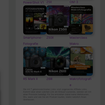
Z5II
OM-3
PowerShot V1
Smartphone-
Z50II
Masterclass
Fotografie
Makro
R5 Mark II
Z6III
Makrofotografi
e
Die mit
*
gekennzeichneten Links sind sogenannte Affiliate Links.
Kommt über einen solchen Link ein Einkauf zustande, werden wir mit
einer Provision beteiligt. Für Sie entstehen dabei keine Mehrkosten.
Wo, wann und wie Sie ein Produkt kaufen, bleibt natürlich Ihnen
überlassen.