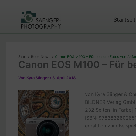
Zum
Inhalt
springen
Startsei
Start
Book News
Canon EOS M100 – Für bessere Fotos von Anfa
Canon EOS M100 – Für be
Von
Kyra Sänger
/
3. April 2018
von Kyra Sänger & Chr
BILDNER Verlag GmbH
232 Seiten
|
in Farbe
|
ISBN:
978383280285
erhältlich zum Beispie