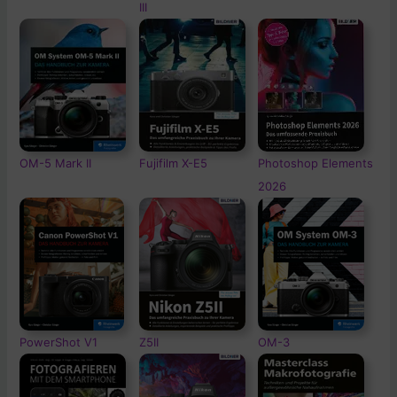
III
OM-5
Mark II
Fujifilm X-E5
Photoshop Elements
2026
PowerShot V1
Z5II
OM-3