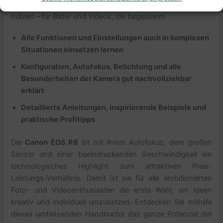
Lernen Sie, das gesamte Potenzial Ihrer Profikamera zu
nutzen – für Bilder und Videos, die begeistern!
Alle Funktionen und Einstellungen auch in komplexen
Situationen einsetzen lernen
Konfiguration, Autofokus, Belichtung und alle
Besonderheiten der Kamera gut nachvollziehbar
erklärt
Detaillierte Anleitungen, inspirierende Beispiele und
praktische Profitipps
Die
Canon EOS R8
ist mit ihrem Autofokus, dem großen
Sensor und einer beeindruckenden Geschwindigkeit ein
technologisches Highlight zum attraktiven Preis-
Leistungs-Verhältnis. Damit ist sie für alle ambitionierten
Foto- und Videoenthusiasten die erste Wahl, um Ideen
kreativ und individuell umzusetzen. Entdecken Sie mithilfe
dieses umfassenden Handbuchs das ganze Potenzial der