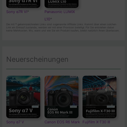
Sony α7R VI
*
Panasonic LUMIX
L10
*
Die mit
*
gekennzeichneten Links sind sogenannte Affiliate Links. Kommt über einen solchen
Link ein Einkauf zustande, werden wir mit einer Provision beteiligt. Für Sie entstehen dabei
keine Mehrkosten. Wo, wann und wie Sie ein Produkt kaufen, bleibt natürlich Ihnen überlassen.
Neuerscheinungen
Sony α7 V
Canon EOS R6 Mark
Fujifilm X-T30 III