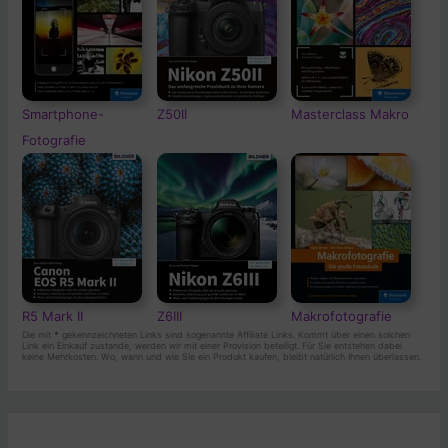
Smartphone-
Z50II
Masterclass Makro
Fotografie
R5 Mark II
Z6III
Makrofotografie
Die mit
*
gekennzeichneten Links sind sogenannte Affiliate Links. Kommt über einen solchen
Link ein Einkauf zustande, werden wir mit einer Provision beteiligt. Für Sie entstehen dabei
keine Mehrkosten. Wo, wann und wie Sie ein Produkt kaufen, bleibt natürlich Ihnen überlassen.