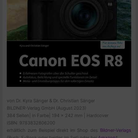
von Dr. Kyra Sänger & Dr. Christian Sänger
BILDNER-Verlag GmbH (August 2023)
384 Seiten
|
in Farbe
| 194 x 242 mm | Hardcover
ISBN: 9783832806200
erhältlich zum Beispiel direkt im Shop des
Bildner-Verlags
(Buch, E-Book oder beides im Set) oder bei
Amazon
*