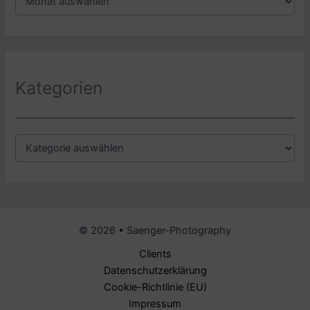
r
c
h
i
v
Kategorien
K
a
t
e
g
o
r
© 2026 • Saenger-Photography
i
e
Clients
n
Datenschutzerklärung
Cookie-Richtlinie (EU)
Impressum