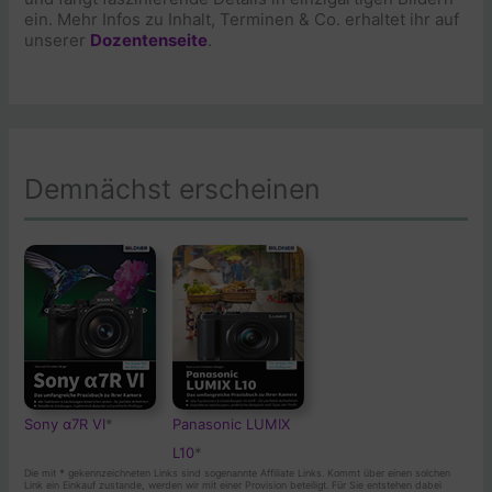
ein. Mehr Infos zu Inhalt, Terminen & Co. erhaltet ihr auf
unserer
Dozentenseite
.
Demnächst erscheinen
Sony α7R VI
*
Panasonic LUMIX
L10
*
Die mit
*
gekennzeichneten Links sind sogenannte Affiliate Links. Kommt über einen solchen
Link ein Einkauf zustande, werden wir mit einer Provision beteiligt. Für Sie entstehen dabei