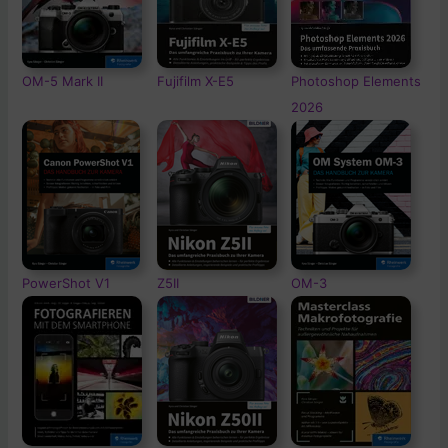
OM-5
Mark II
Fujifilm X-E5
Photoshop Elements
2026
PowerShot V1
Z5II
OM-3