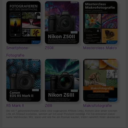
Smartphone-
Z50II
Masterclass Makro
Fotografie
R5 Mark II
Z6III
Makrofotografie
Die mit
*
gekennzeichneten Links sind sogenannte Affiliate Links. Kommt über einen solchen
Link ein Einkauf zustande, werden wir mit einer Provision beteiligt. Für Sie entstehen dabei
keine Mehrkosten. Wo, wann und wie Sie ein Produkt kaufen, bleibt natürlich Ihnen überlassen.