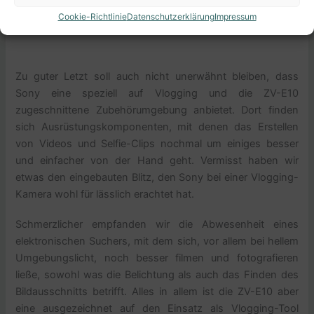
Cookie-Richtlinie
Datenschutzerklärung
Impressum
Zu guter Letzt soll auch nicht unerwähnt bleiben, dass
Sony eine speziell auf Vlogging und die ZV-E10
zugeschnittene Zubehörumgebung anbietet. Dort finden
sich Ausrüstungskomponenten, mit denen das Erstellen
von Videos und Selfie-Clips nochmal um einiges besser
und einfacher von der Hand geht. Vermisst haben wir
etwas den eingebauten Blitz, den Sony bei einer Vlogging-
Kamera wohl für lässlich erachtet hat.
Schmerzlicher empfanden wir die Abwesenheit eines
elektronischen Suchers, mit dem sich, vor allem bei hellem
Umgebungslicht, noch besser filmen und fotografieren
ließe, sowohl was die Belichtung als auch das Finden des
Bildausschnitts betrifft. Alles in allem ist die ZV-E10 aber
eine ausgezeichnet auf den Einsatz als Vlogging-Tool