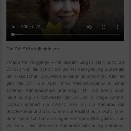
Die ZV-E10 stellt sich vor
»Made for Vlogging« – mit diesem Slogan stellt Sony die
ZV-E10 vor, die schon bei der Namensgebung außerhalb
der klassischen Sony-Nomenklatur daherkommt. Klar, es
gibt die ZV1, die aber ohne Wechselobjektiv in einer
anderen Kamerasphäre unterwegs ist, und somit auch
nicht richtig als Schwester der ZV-E10 in Frage kommt.
Optisch erinnert die ZV-E10 eher an die Kameras der
6000er-Serie und das kommt der Realität auch recht nahe,
denn technisch hat sie einiges von der α6100 geerbt. Nun
wollen wir hier aber keine Kameraklassifizierung betreiben,