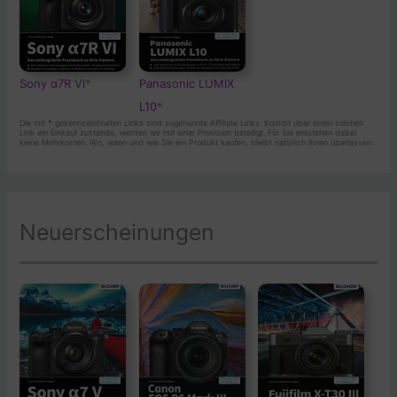
Sony α7R VI
*
Panasonic LUMIX
L10
*
Die mit
*
gekennzeichneten Links sind sogenannte Affiliate Links. Kommt über einen solchen
Link ein Einkauf zustande, werden wir mit einer Provision beteiligt. Für Sie entstehen dabei
keine Mehrkosten. Wo, wann und wie Sie ein Produkt kaufen, bleibt natürlich Ihnen überlassen.
Neuerscheinungen