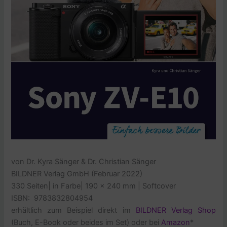
von Dr. Kyra Sänger & Dr. Christian Sänger
BILDNER Verlag GmbH (Februar 2022)
330 Seiten
|
in Farbe
| 190 x 240 mm | Softcover
ISBN:
9783832804954
erhältlich zum Beispiel direkt im
BILDNER Verlag Shop
(Buch, E-Book oder beides im Set) oder bei
Amazon
*