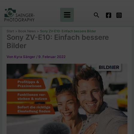
Zum
Inhalt
Suchen
springen
Start
Book News
Sony ZV-E10: Einfach bessere Bilder
Sony ZV-E10: Einfach bessere
Bilder
Von
Kyra Sänger
/
9. Februar 2022