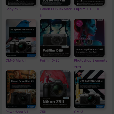
Sony α7 V
Canon EOS R6 Mark
Fujifilm X-T30 III
III
OM-5
Mark II
Fujifilm X-E5
Photoshop Elements
2026
PowerShot V1
Z5II
OM-3