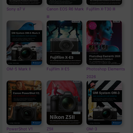
Sony α7 V
Canon EOS R6 Mark
Fujifilm X-T30 III
III
OM-5
Mark II
Fujifilm X-E5
Photoshop Elements
2026
PowerShot V1
Z5II
OM-3