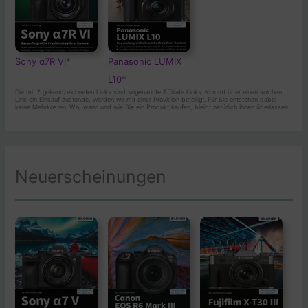
Sony α7R VI
*
Panasonic LUMIX
L10
*
Die mit
*
gekennzeichneten Links sind sogenannte Affiliate Links. Kommt über einen solchen
Link ein Einkauf zustande, werden wir mit einer Provision beteiligt. Für Sie entstehen dabei
keine Mehrkosten. Wo, wann und wie Sie ein Produkt kaufen, bleibt natürlich Ihnen überlassen.
Neuerscheinungen