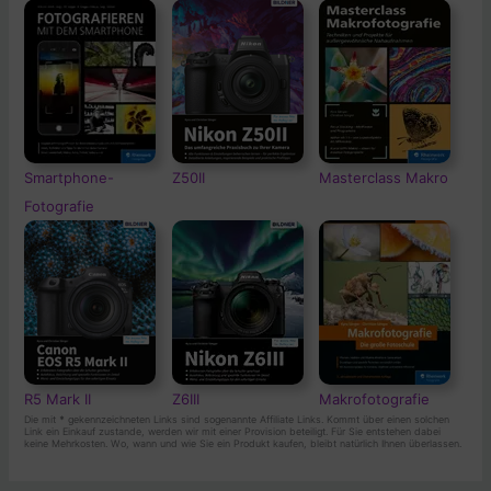
Smartphone-
Z50II
Masterclass Makro
Fotografie
R5 Mark II
Z6III
Makrofotografie
Die mit
*
gekennzeichneten Links sind sogenannte Affiliate Links. Kommt über einen solchen
Link ein Einkauf zustande, werden wir mit einer Provision beteiligt. Für Sie entstehen dabei
keine Mehrkosten. Wo, wann und wie Sie ein Produkt kaufen, bleibt natürlich Ihnen überlassen.