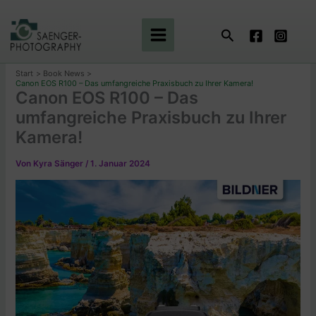
Zum
Inhalt
Suchen
springen
Start
Book News
Canon EOS R100 – Das umfangreiche Praxisbuch zu Ihrer Kamera!
Canon EOS R100 – Das
umfangreiche Praxisbuch zu Ihrer
Kamera!
Von
Kyra Sänger
/
1. Januar 2024