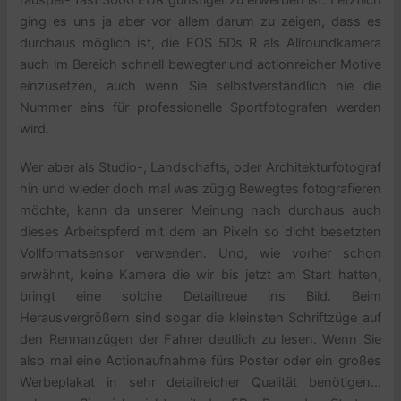
räusper- fast 3000 EUR günstiger zu erwerben ist. Letztlich
ging es uns ja aber vor allem darum zu zeigen, dass es
durchaus möglich ist, die EOS 5Ds R als Allroundkamera
auch im Bereich schnell bewegter und actionreicher Motive
einzusetzen, auch wenn Sie selbstverständlich nie die
Nummer eins für professionelle Sportfotografen werden
wird.
Wer aber als Studio-, Landschafts, oder Architekturfotograf
hin und wieder doch mal was zügig Bewegtes fotografieren
möchte, kann da unserer Meinung nach durchaus auch
dieses Arbeitspferd mit dem an Pixeln so dicht besetzten
Vollformatsensor verwenden. Und, wie vorher schon
erwähnt, keine Kamera die wir bis jetzt am Start hatten,
bringt eine solche Detailtreue ins Bild. Beim
Herausvergrößern sind sogar die kleinsten Schriftzüge auf
den Rennanzügen der Fahrer deutlich zu lesen. Wenn Sie
also mal eine Actionaufnahme fürs Poster oder ein großes
Werbeplakat in sehr detailreicher Qualität benötigen…