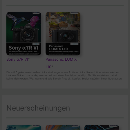
Sony α7R VI
*
Panasonic LUMIX
L10
*
Die mit
*
gekennzeichneten Links sind sogenannte Affiliate Links. Kommt über einen solchen
Link ein Einkauf zustande, werden wir mit einer Provision beteiligt. Für Sie entstehen dabei
keine Mehrkosten. Wo, wann und wie Sie ein Produkt kaufen, bleibt natürlich Ihnen überlassen.
Neuerscheinungen