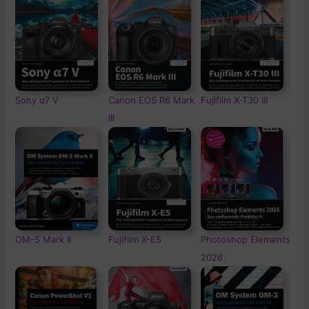
Sony α7 V
Canon EOS R6 Mark
Fujifilm X-T30 III
III
OM-5
Mark II
Fujifilm X-E5
Photoshop Elements
2026