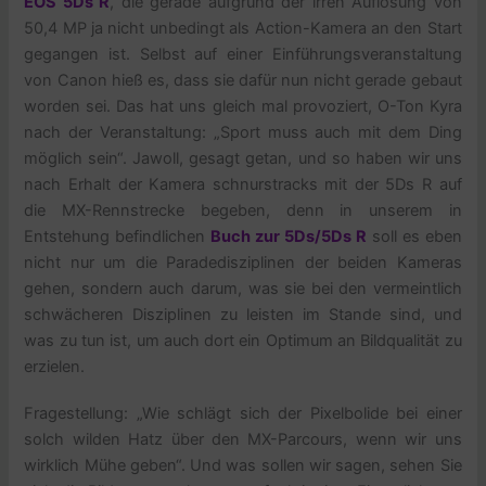
EOS 5Ds R
, die gerade aufgrund der irren Auflösung von
50,4 MP ja nicht unbedingt als Action-Kamera an den Start
gegangen ist. Selbst auf einer Einführungsveranstaltung
von Canon hieß es, dass sie dafür nun nicht gerade gebaut
worden sei. Das hat uns gleich mal provoziert, O-Ton Kyra
nach der Veranstaltung: „Sport muss auch mit dem Ding
möglich sein“. Jawoll, gesagt getan, und so haben wir uns
nach Erhalt der Kamera schnurstracks mit der 5Ds R auf
die MX-Rennstrecke begeben, denn in unserem in
Entstehung befindlichen
Buch zur 5Ds/5Ds R
soll es eben
nicht nur um die Paradedisziplinen der beiden Kameras
gehen, sondern auch darum, was sie bei den vermeintlich
schwächeren Disziplinen zu leisten im Stande sind, und
was zu tun ist, um auch dort ein Optimum an Bildqualität zu
erzielen.
Fragestellung: „Wie schlägt sich der Pixelbolide bei einer
solch wilden Hatz über den MX-Parcours, wenn wir uns
wirklich Mühe geben“. Und was sollen wir sagen, sehen Sie