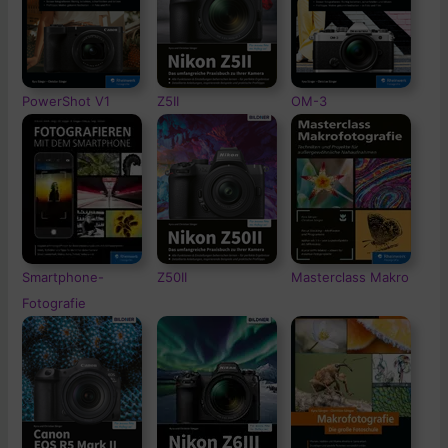
PowerShot V1
Z5II
OM-3
Smartphone-
Z50II
Masterclass Makro
Fotografie