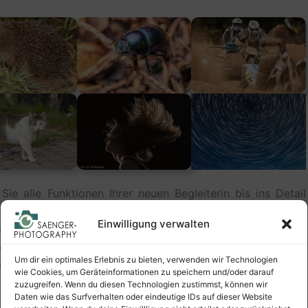
e alle Funktionen Ihrer neuen Begleiterin bis ins Detail
m
entfesselten Blitzen
,
Architektur
– und
Studiofotografie
,
Einwilligung verwalten
raspezifischen Farbprofilen. Lassen Sie sich durch
ieren und reizen Sie das Potenzial ihrer High-end-Kamera
Um dir ein optimales Erlebnis zu bieten, verwenden wir Technologien
aß!
wie Cookies, um Geräteinformationen zu speichern und/oder darauf
zuzugreifen. Wenn du diesen Technologien zustimmst, können wir
Daten wie das Surfverhalten oder eindeutige IDs auf dieser Website