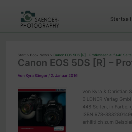
Zum
Inhalt
springen
Startsei
Start
Book News
Canon EOS 5DS [R] – Profiwissen auf 448 Seit
Canon EOS 5DS [R] – Pro
Von
Kyra Sänger
/
2. Januar 2016
von Kyra & Christian 
BILDNER Verlag Gmb
448 Seiten, in Farbe,
ISBN 978-383280149
erhältlich zum Beispie