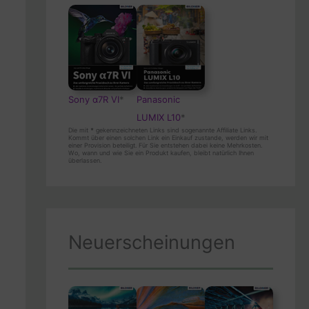
Sony α7R VI
*
Panasonic
LUMIX L10
*
Die mit
*
gekennzeichneten Links sind sogenannte Affiliate Links.
Kommt über einen solchen Link ein Einkauf zustande, werden wir mit
einer Provision beteiligt. Für Sie entstehen dabei keine Mehrkosten.
Wo, wann und wie Sie ein Produkt kaufen, bleibt natürlich Ihnen
überlassen.
Neuerscheinungen