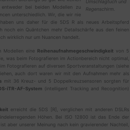
Umschlagtuch und
n entweder bei beiden Modellen zu
Regenschirm.
en unterschiedlich. Wir, die wir nie
haben uns daher für die 5DS R als neues Arbeitspferd
ich noch ein Quäntchen mehr Detailschärfe aus den feinen
sich wirklich nur um Nuancen handelt.
en Modellen eine
Reihenaufnahmegeschwindigkeit
von 5
e, was beim Fotografieren im Actionbereich nicht optimal,
eim Fotografieren auf diversen Sportveranstaltungen (siehe
ziehen, auch dort waren wir mit den Aufnahmen mehr als
s
mit 36 Kreuz- und 5 Doppelkreuzsensoren sorgten für
OS-iTR-AF-System
(intelligent Tracking and Recognition)
keit
erreicht die 5DS [R], verglichen mit anderen DSLRs
windelerregenden Höhen. Bei ISO 12800 ist das Ende der
 ist aber unserer Meinung nach kein gravierender Nachteil,