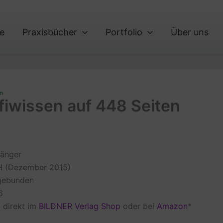
te
Praxisbücher
Portfolio
Über uns
en
fiwissen auf 448 Seiten
Sänger
H (Dezember 2015)
 gebunden
6
l direkt im
BILDNER Verlag Shop
oder bei
Amazon
*