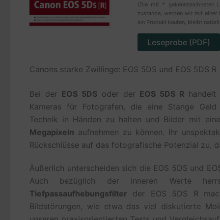
(Die mit * gekennzeichneten L
zustande, werden wir mit einer 
ein Produkt kaufen, bleibt natürl
Leseprobe (PDF)
Canons starke Zwillinge: EOS 5DS und EOS 5DS R
Bei der
EOS 5DS
oder der
EOS 5DS R
handelt 
Kameras für Fotografen, die eine Stange Geld
Technik in Händen zu halten und Bilder mit ein
Megapixeln
aufnehmen zu können. Ihr unspektakul
Rückschlüsse auf das fotografische Potenzial zu, d
Äußerlich unterscheiden sich die EOS 5DS und EO
Auch bezüglich der inneren Werte herrsc
Tiefpassaufhebungsfilter
der EOS 5DS R macht 
Bildstörungen, wie etwa das viel diskutierte Mo
unseren praxisorientierten Tests und Vergleichsau