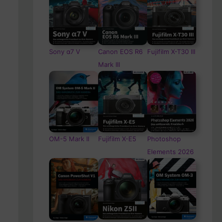
Sony α7 V
Canon EOS R6
Fujifilm X-T30 III
Mark III
OM-5
Mark II
Fujifilm X-E5
Photoshop
Elements 2026