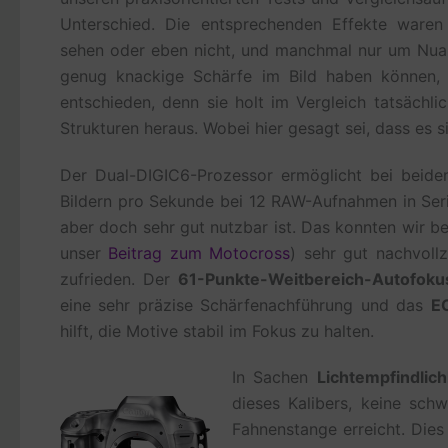
Unterschied. Die entsprechenden Effekte ware
sehen oder eben nicht, und manchmal nur um Nuanc
genug knackige Schärfe im Bild haben können, 
entschieden, denn sie holt im Vergleich tatsächl
Strukturen heraus. Wobei hier gesagt sei, dass es 
Der Dual-DIGIC6-Prozessor ermöglicht bei beid
Bildern pro Sekunde bei 12 RAW-Aufnahmen in Seri
aber doch sehr gut nutzbar ist. Das konnten wir b
unser
Beitrag zum Motocross
) sehr gut nachvoll
zufrieden. Der
61-Punkte-Weitbereich-Autofoku
eine sehr präzise Schärfenachführung und das
E
hilft, die Motive stabil im Fokus zu halten.
In Sachen
Lichtempfindlich
dieses Kalibers, keine sch
Fahnenstange erreicht. Dies