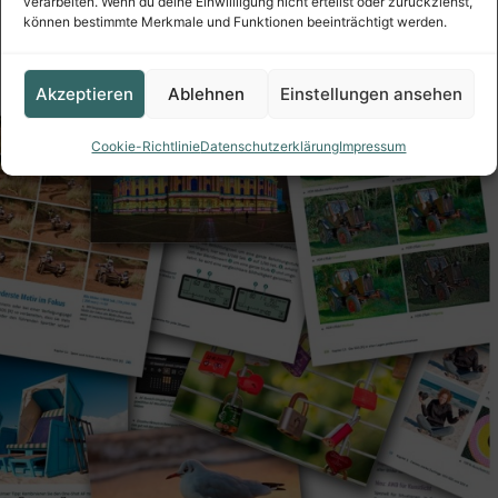
verarbeiten. Wenn du deine Einwillligung nicht erteilst oder zurückziehst,
können bestimmte Merkmale und Funktionen beeinträchtigt werden.
Akzeptieren
Ablehnen
Einstellungen ansehen
Cookie-Richtlinie
Datenschutzerklärung
Impressum