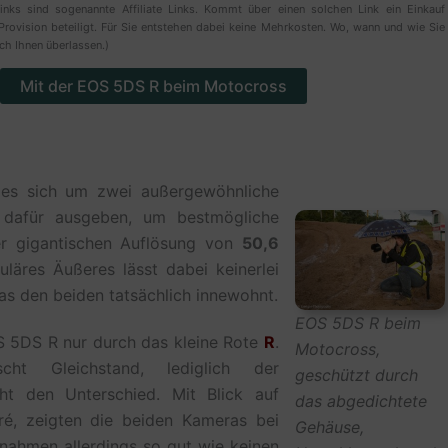
inks sind sogenannte Affiliate Links. Kommt über einen solchen Link ein Einkauf
Provision beteiligt. Für Sie entstehen dabei keine Mehrkosten. Wo, wann und wie Sie
ich Ihnen überlassen.)
Mit der EOS 5DS R beim Motocross
es sich um zwei außergewöhnliche
 dafür ausgeben, um bestmögliche
er gigantischen Auflösung von
50,6
äres Äußeres lässt dabei keinerlei
as den beiden tatsächlich innewohnt.
EOS 5DS R beim
S 5DS R nur durch das kleine Rote
R
.
Motocross,
ht Gleichstand, lediglich der
geschützt durch
den Unterschied. Mit Blick auf
das abgedichtete
iré, zeigten die beiden Kameras bei
Gehäuse,
fnahmen allerdings so gut wie keinen