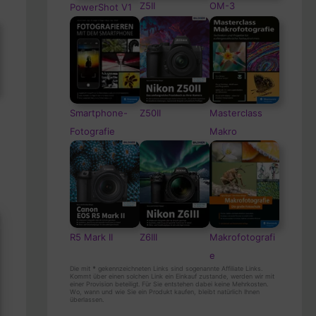
Z5II
OM-3
PowerShot V1
Smartphone-
Z50II
Masterclass
Fotografie
Makro
R5 Mark II
Z6III
Makrofotografi
e
Die mit
*
gekennzeichneten Links sind sogenannte Affiliate Links.
Kommt über einen solchen Link ein Einkauf zustande, werden wir mit
einer Provision beteiligt. Für Sie entstehen dabei keine Mehrkosten.
Wo, wann und wie Sie ein Produkt kaufen, bleibt natürlich Ihnen
überlassen.